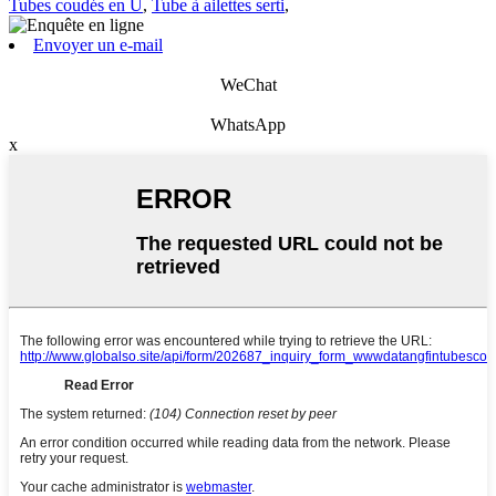
Tubes coudés en U
,
Tube à ailettes serti
,
Envoyer un e-mail
WeChat
WhatsApp
x