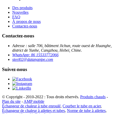
Des produits
Nouvelles
FAQ
À propos de nous
Contactez-nous
Contactez-nous
Adresse : salle 706, bâtiment Jichun, route ouest de Huanghe,
district de Yunhe, Cangzhou, Hebei, Chine.
WhatsApp: 86 15533772066
steel02@datangpipe.com
Suivez-nous
© Copyright - 2010-2022 : Tous droits réservés.
Produits chauds
-
Plan du site
-
AMP mobile
Échangeur de chaleur à tube enroulé
,
Courber le tube en acier
,
Échangeur de chaleur à ailettes et tubes
,
Norme de tube à ailettes
,