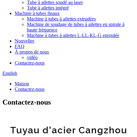
Tube à ailettes soudé au laser
Tube à ailettes intégré
Machine à tubes finaux
Machine à tubes à ailettes extrudées
Machine de soudage de tubes à ailettes en spirale à
haute fréquence
Machine à tubes à ailettes L-LL-KL-G enroulée
Nouvelles
FAQ
À propos de nous
vidéo
Contactez-nous
English
Maison
Contactez-nous
Contactez-nous
Tuyau d'acier Cangzhou