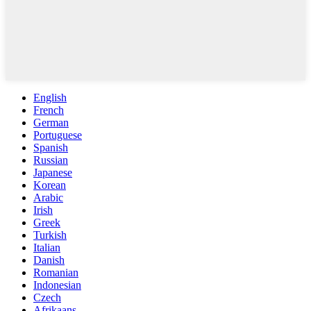
English
French
German
Portuguese
Spanish
Russian
Japanese
Korean
Arabic
Irish
Greek
Turkish
Italian
Danish
Romanian
Indonesian
Czech
Afrikaans