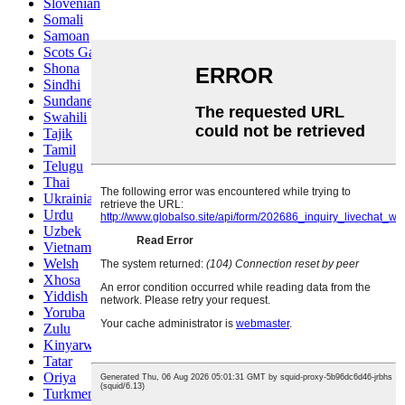
Slovenian
Somali
Samoan
Scots Gaelic
Shona
Sindhi
Sundanese
Swahili
Tajik
Tamil
Telugu
Thai
Ukrainian
Urdu
Uzbek
Vietnamese
Welsh
Xhosa
Yiddish
Yoruba
Zulu
Kinyarwanda
Tatar
Oriya
Turkmen